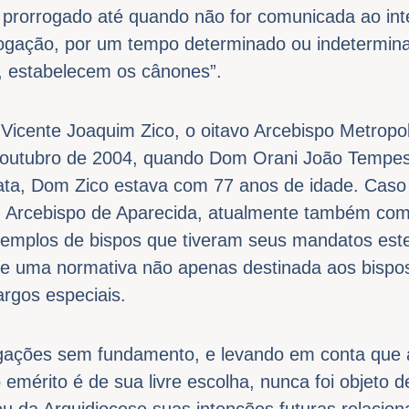
 prorrogado até quando não for comunicada ao int
rogação, por um tempo determinado ou indetermin
, estabelecem os cânones”.
Vicente Joaquim Zico, o oitavo Arcebispo Metropol
 outubro de 2004, quando Dom Orani João Tempe
ata, Dom Zico estava com 77 anos de idade. Caso
Arcebispo de Aparecida, atualmente também com 
exemplos de bispos que tiveram seus mandatos est
e de uma normativa não apenas destinada aos bisp
argos especiais.
gações sem fundamento, e levando em conta que 
 emérito é de sua livre escolha, nunca foi objeto d
u da Arquidiocese suas intenções futuras relacio