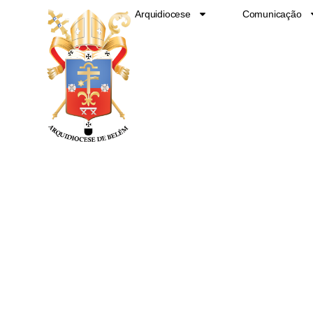
Ir
Arquidiocese
Comunicação
para
o
conteúdo