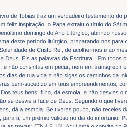
ivro de Tobias traz um verdadeiro testamento do pai
em feliz inspiração, o Papa extraiu o título do Sét
penúltimo domingo do Ano Litúrgico, abrindo nosso
 tema deste período litúrgico, preparando-nos para
Solenidade de Cristo Rei, de acolhermos e ao m
e Deus. Eis as palavras da Escritura: “Em todos os
, e não consintas em pecar, nem em transgredir
 os dias de tua vida e não sigas os caminhos da ini
serás bem-sucedido em teus empreendimentos, co
. Dos teus bens, filho, dá esmola, e não desvies o
não se desvie a face de Deus. Segundo o que tive
ens, dá a esmola. Se tiveres pouco, não receies 
para ti, um prêmio valioso no dia do infortúnio. Po
ara as trevas” (Tb 4,5-10). Aqui está o convite do