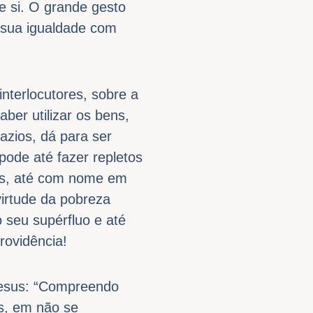
de si. O grande gesto
à sua igualdade com
nterlocutores, sobre a
ber utilizar os bens,
azios, dá para ser
ode até fazer repletos
as, até com nome em
virtude da pobreza
 seu supérfluo e até
rovidência!
Jesus: “Compreendo
os, em não se