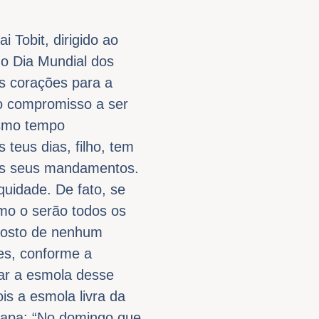
 Tobit, dirigido ao
imo Dia Mundial dos
s corações para a
 o compromisso a ser
esmo tempo
 teus dias, filho, tem
 os seus mandamentos.
quidade. De fato, se
mo o serão todos os
 rosto de nenhum
res, conforme a
dar a esmola desse
is a esmola livra da
 Papa: “No domingo que