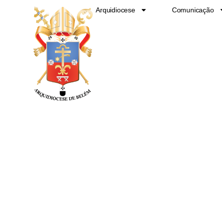
Ir
Arquidiocese
Comunicação
para
o
conteúdo