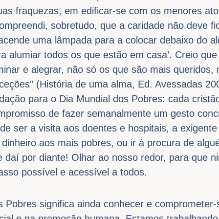
uas fraquezas, em edificar-se com os menores ato
 compreendi, sobretudo, que a caridade não deve f
acende uma lâmpada para a colocar debaixo do al
a alumiar todos os que estão em casa’. Creio que
minar e alegrar, não só os que são mais queridos,
ceções” (História de uma alma, Ed. Avessadas 200
ação para o Dia Mundial dos Pobres: cada cristão
ompromisso de fazer semanalmente um gesto conc
e ser a visita aos doentes e hospitais, a exigente 
dinheiro aos mais pobres, ou ir à procura de algu
 e daí por diante! Olhar ao nosso redor, para que
sso possível e acessível a todos.
s Pobres significa ainda conhecer e comprometer-s
social e na promoção humana. Estamos trabalhando