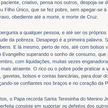
 paciente, criativo, pensa nos outros, despoja-se 
eu Filho Único, que se fez pobre, sem apegar-se 
avo, obediente até a morte, e morte de Cruz.
rgunta a qualquer pessoa, e até ser os próprios i
rtude da pobreza. Desapego é a primeira palavra. Sa
bens. E lá mesmo, perto de nós, até com bolsos v
 Evangelho superando o sonho de consumo, que p
vembro, com liquidações, muitas vezes enganador
r mais atraente. O rico ou o pobre pode praticar a 
 gavetas, bolsos e contas bancárias, para doar do
çando-se confiantes nos braços e no coração da P
stos, o Papa recorda Santa Teresinha do Menino 
erfeita consiste em suportar os defeitos dos outr