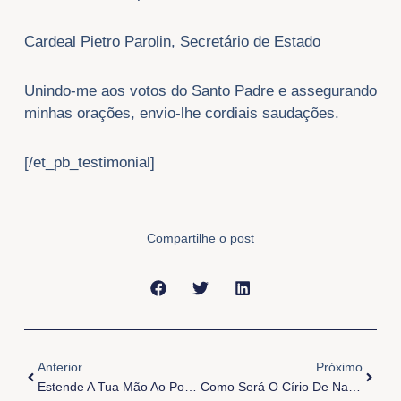
Cardeal Pietro Parolin, Secretário de Estado
Unindo-me aos votos do Santo Padre e assegurando
minhas orações, envio-lhe cordiais saudações.
[/et_pb_testimonial]
Compartilhe o post
Anterior
Próxi
Anterior
Próximo
Estende A Tua Mão Ao Pobre
Como Será O Círio De Nazaré 2020