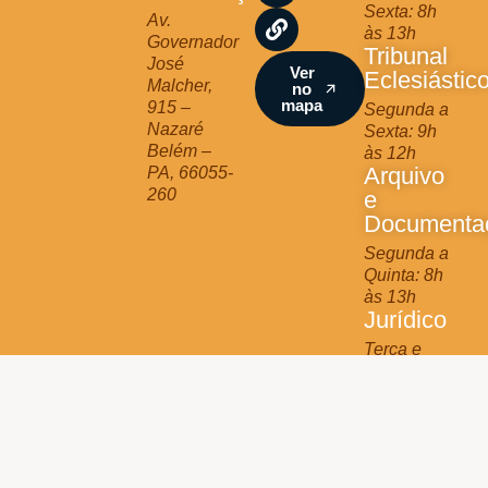
Sexta: 8h
r
o
e
Av.
às 13h
a
k
Governador
Tribunal
m
José
Ver
Eclesiástic
Malcher,
no
mapa
915 –
Segunda a
Nazaré
Sexta: 9h
Belém –
às 12h
Arquivo
PA, 66055-
260
e
Documenta
Segunda a
Quinta: 8h
às 13h
Jurídico
Terça e
Quinta: 9h
às 11h
Arquidiocese de Belém © 2025 - All Rights Reserved