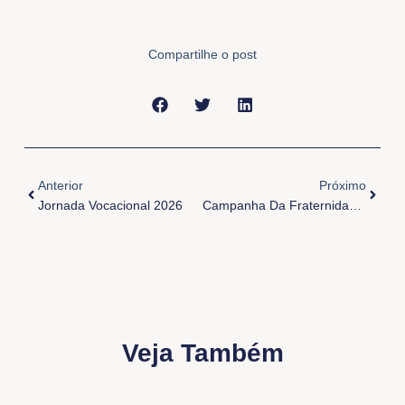
Compartilhe o post
Anterior
Próxi
Anterior
Próximo
Jornada Vocacional 2026
Campanha Da Fraternidade 2026 – Fraternidade E Moradia [Resumo]
Veja Também