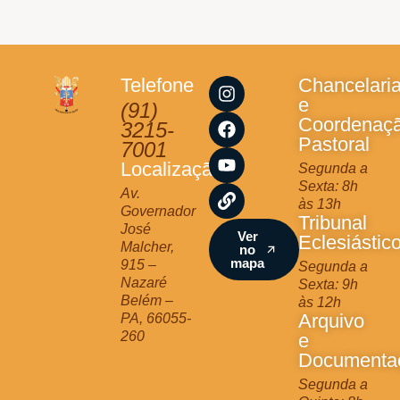
I
F
Y
L
Telefone
Chancelari
n
a
o
i
e
(91)
s
c
u
n
Coordenaç
3215-
t
e
t
k
Pastoral
7001
a
b
u
Localização
Segunda a
g
o
b
Sexta: 8h
r
o
e
Av.
às 13h
a
k
Governador
Tribunal
m
José
Ver
Eclesiástic
Malcher,
no
mapa
915 –
Segunda a
Nazaré
Sexta: 9h
Belém –
às 12h
Arquivo
PA, 66055-
260
e
Documenta
Segunda a