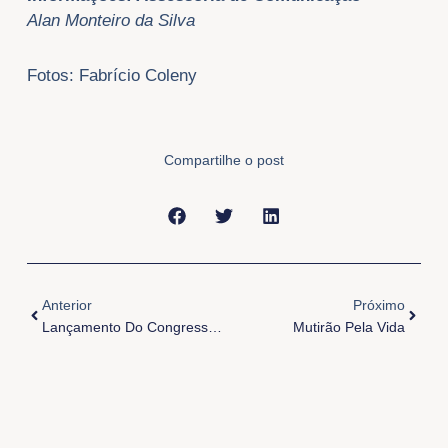
Alan Monteiro da Silva
Fotos: Fabrício Coleny
Compartilhe o post
Anterior
Próxi
Anterior
Próximo
Lançamento Do Congresso De Iniciação A Vida Cristã
Mutirão Pela Vida