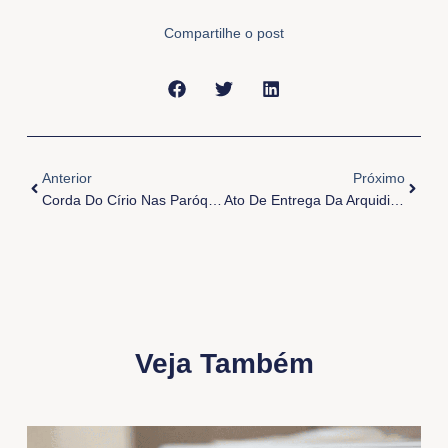
Compartilhe o post
Anterior
Próxi
Anterior
Próximo
Corda Do Círio Nas Paróquias Da Arquidiocese
Ato De Entrega Da Arquidiocese De Belém A Nossa Senhora
Veja Também