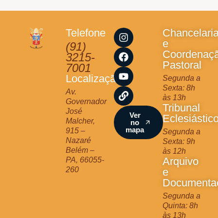
I
F
Y
L
Telefone
Chancelari
n
a
o
i
e
(91)
s
c
u
n
Coordenaç
3215-
t
e
t
k
Pastoral
7001
a
b
u
Localização
Segunda a
g
o
b
Sexta: 8h
r
o
e
Av.
às 13h
a
k
Governador
Tribunal
m
José
Ver
Eclesiástic
Malcher,
no
mapa
915 –
Segunda a
Nazaré
Sexta: 9h
Belém –
às 12h
Arquivo
PA, 66055-
260
e
Documenta
Segunda a
Quinta: 8h
às 13h