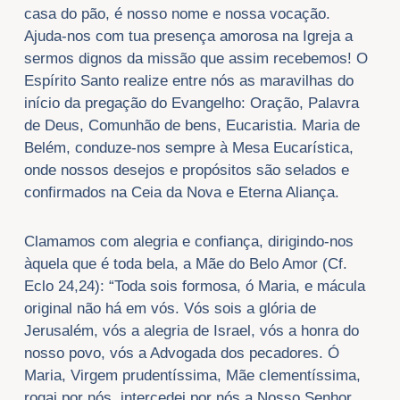
casa do pão, é nosso nome e nossa vocação.
Ajuda-nos com tua presença amorosa na Igreja a
sermos dignos da missão que assim recebemos! O
Espírito Santo realize entre nós as maravilhas do
início da pregação do Evangelho: Oração, Palavra
de Deus, Comunhão de bens, Eucaristia. Maria de
Belém, conduze-nos sempre à Mesa Eucarística,
onde nossos desejos e propósitos são selados e
confirmados na Ceia da Nova e Eterna Aliança.
Clamamos com alegria e confiança, dirigindo-nos
àquela que é toda bela, a Mãe do Belo Amor (Cf.
Eclo 24,24): “Toda sois formosa, ó Maria, e mácula
original não há em vós. Vós sois a glória de
Jerusalém, vós a alegria de Israel, vós a honra do
nosso povo, vós a Advogada dos pecadores. Ó
Maria, Virgem prudentíssima, Mãe clementíssima,
rogai por nós, intercedei por nós a Nosso Senhor