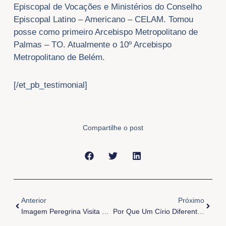
Episcopal de Vocações e Ministérios do Conselho
Episcopal Latino – Americano – CELAM. Tomou
posse como primeiro Arcebispo Metropolitano de
Palmas – TO. Atualmente o 10º Arcebispo
Metropolitano de Belém.
[/et_pb_testimonial]
Compartilhe o post
Anterior
Próxi
Anterior
Próximo
Imagem Peregrina Visita Cúria E Fundação Nazaré
Por Que Um Círio Diferente?