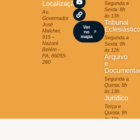
Localização
Segunda a
g
o
b
Sexta: 8h
r
o
e
Av.
às 13h
a
k
Governador
Tribunal
m
José
Ver
Eclesiástic
Malcher,
no
mapa
915 –
Segunda a
Nazaré
Sexta: 9h
Belém –
às 12h
Arquivo
PA, 66055-
260
e
Documenta
Segunda a
Quinta: 8h
às 13h
Jurídico
Terça e
Quinta: 9h
às 11h
Arquidiocese de Belém © 2025 - All Rights Reserved