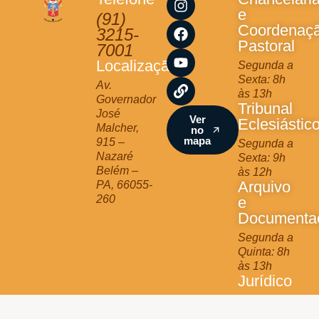
n
a
o
i
e
(91)
s
c
u
n
Coordenaç
3215-
t
e
t
k
Pastoral
7001
a
b
u
Localização
Segunda a
g
o
b
Sexta: 8h
r
o
e
Av.
às 13h
a
k
Governador
Tribunal
m
José
Ver
Eclesiástic
Malcher,
no
mapa
915 –
Segunda a
Nazaré
Sexta: 9h
Belém –
às 12h
Arquivo
PA, 66055-
260
e
Documenta
Segunda a
Quinta: 8h
às 13h
Jurídico
Terça e
Quinta: 9h