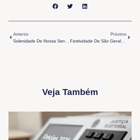
Anterior
Próxi
Anterior
Próximo
Solenidade De Nossa Senhora Aparecida
Festividade De São Geraldo Magela
Veja Também