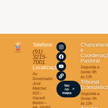
I
F
Y
L
Telefone
Chancelari
n
a
o
i
e
(91)
s
c
u
n
Coordenaç
3215-
t
e
t
k
Pastoral
7001
a
b
u
Localização
Segunda a
g
o
b
Sexta: 8h
r
o
e
Av.
às 13h
a
k
Governador
Tribunal
m
José
Ver
Eclesiástic
Malcher,
no
mapa
915 –
Segunda a
Nazaré
Sexta: 9h
Belém –
às 12h
PA, 66055-