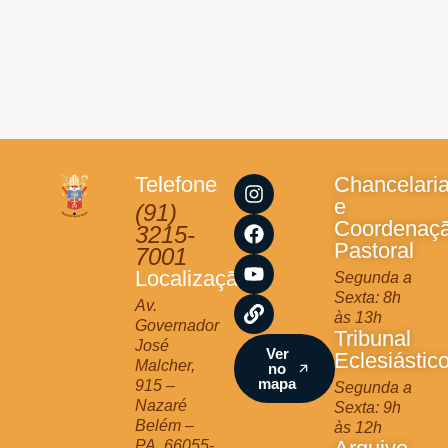
I
F
Y
L
Telefone
Chancelari
n
a
o
i
e
(91)
s
c
u
n
Coordenaç
3215-
t
e
t
k
Pastoral
7001
a
b
u
Localização
Segunda a
g
o
b
Sexta: 8h
r
o
e
Av.
às 13h
a
k
Governador
Tribunal
m
José
Ver
Eclesiástic
Malcher,
no
mapa
915 –
Segunda a
Nazaré
Sexta: 9h
Belém –
às 12h
PA, 66055-