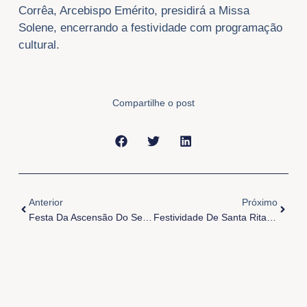
Corrêa, Arcebispo Emérito, presidirá a Missa
Solene, encerrando a festividade com programação
cultural.
Compartilhe o post
Anterior
Próxi
Anterior
Próximo
Festa Da Ascensão Do Senhor Em Ananindeua
Festividade De Santa Rita De Cássia