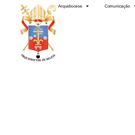
Ir
Arquidiocese
Comunicação
para
o
conteúdo