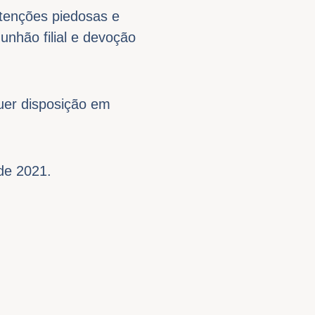
ntenções piedosas e
unhão filial e devoção
uer disposição em
de 2021.