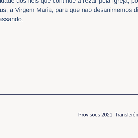
dade dos fiéis que continue a rezar pela Igreja, p
us, a Virgem Maria, para que não desanimemos d
assando.
Provisões 2021: Transferê