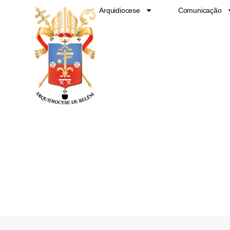
Ir
Arquidiocese
Comunicação
para
o
conteúdo