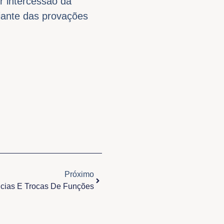
or intercessão da
iante das provações
Próximo
Próximo
ncias E Trocas De Funções