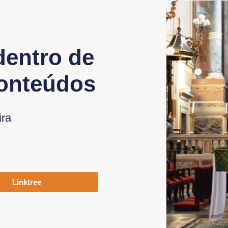
dentro de
conteúdos
ira
Linktree