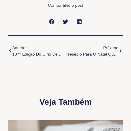
Compartilhe o post
Anterior
Próxi
Anterior
Próximo
137° Edição Do Círio De Nossa Senhora Do Ó
Presépio Para O Natal Que Se Aproxima
Veja Também