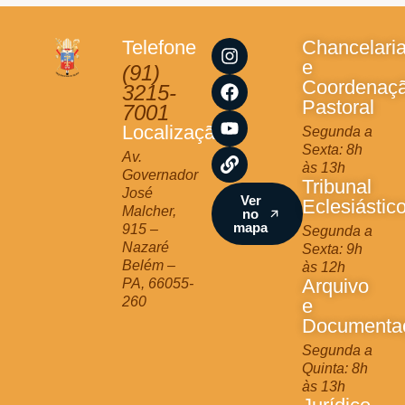
I
F
Y
L
Telefone
Chancelari
n
a
o
i
e
(91)
s
c
u
n
Coordenaç
3215-
t
e
t
k
Pastoral
7001
a
b
u
Localização
Segunda a
g
o
b
Sexta: 8h
r
o
e
Av.
às 13h
a
k
Governador
Tribunal
m
José
Ver
Eclesiástic
Malcher,
no
mapa
915 –
Segunda a
Nazaré
Sexta: 9h
Belém –
às 12h
Arquivo
PA, 66055-
260
e
Documenta
Segunda a
Quinta: 8h
às 13h