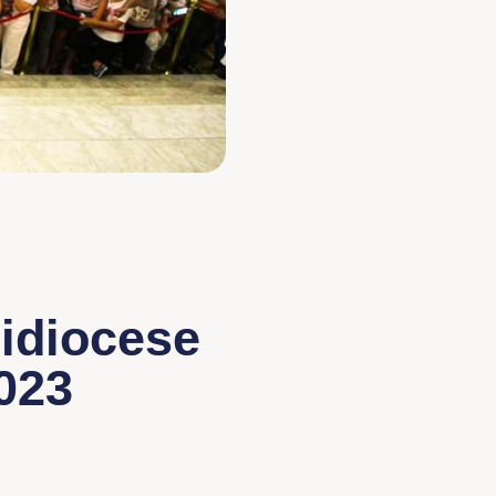
idiocese
023