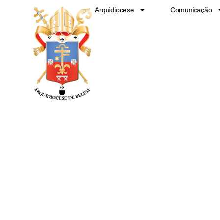
Ir
Arquidiocese
Comunicação
para
o
conteúdo