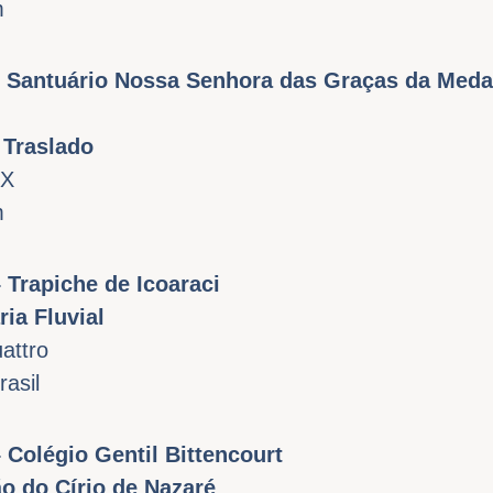
m
– Santuário Nossa Senhora das Graças da Meda
 Traslado
SX
m
 Trapiche de Icoaraci
ia Fluvial
attro
rasil
 Colégio Gentil Bittencourt
o do Círio de Nazaré