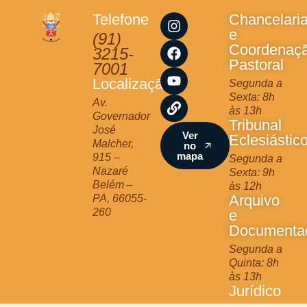
I
F
Y
L
Telefone
Chancelari
n
a
o
i
e
(91)
s
c
u
n
Coordenaç
3215-
t
e
t
k
Pastoral
7001
a
b
u
Localização
Segunda a
g
o
b
Sexta: 8h
r
o
e
Av.
às 13h
a
k
Governador
Tribunal
m
José
Ver
Eclesiástic
Malcher,
no
mapa
915 –
Segunda a
Nazaré
Sexta: 9h
Belém –
às 12h
Arquivo
PA, 66055-
260
e
Documenta
Segunda a
Quinta: 8h
às 13h
Jurídico