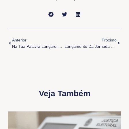
Anterior
Próxi
Anterior
Próximo
Na Tua Palavra Lançarei As Redes
Lançamento Da Jornada Mundial Dos Pobres Na Arquidiocese De Belém
Veja Também