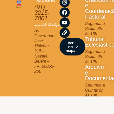
n
a
o
i
e
(91)
s
c
u
n
Coordenaç
3215-
t
e
t
k
Pastoral
7001
a
b
u
Localização
Segunda a
g
o
b
Sexta: 8h
r
o
e
Av.
às 13h
a
k
Governador
Tribunal
m
José
Ver
Eclesiástic
Malcher,
no
mapa
915 –
Segunda a
Nazaré
Sexta: 9h
Belém –
às 12h
Arquivo
PA, 66055-
260
e
Documenta
Segunda a
Quinta: 8h
às 13h
Jurídico
Terça e
Quinta: 9h