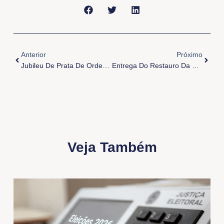
Anterior
Próxi
Anterior
Próximo
Jubileu De Prata De Ordenação Sacerdotal De Dom Paulo
Entrega Do Restauro Da Catedral De Belém
Veja Também