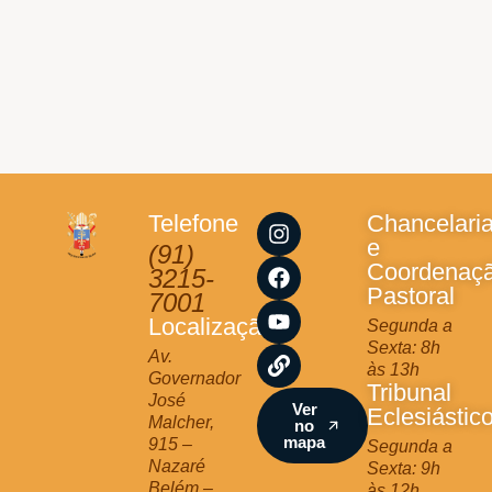
I
F
Y
L
Telefone
Chancelari
n
a
o
i
e
(91)
s
c
u
n
Coordenaç
3215-
t
e
t
k
Pastoral
7001
a
b
u
Localização
Segunda a
g
o
b
Sexta: 8h
r
o
e
Av.
às 13h
a
k
Governador
Tribunal
m
José
Ver
Eclesiástic
Malcher,
no
mapa
915 –
Segunda a
Nazaré
Sexta: 9h
Belém –
às 12h