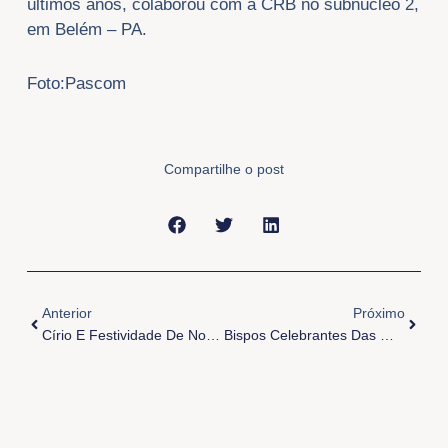
últimos anos, colaborou com a CRB no subnúcleo 2,
em Belém – PA.
Foto:Pascom
Compartilhe o post
Anterior
Próxi
Anterior
Próximo
Círio E Festividade De Nossa Senhora Do Bom Remédio
Bispos Celebrantes Das Missas Do Círio 2025