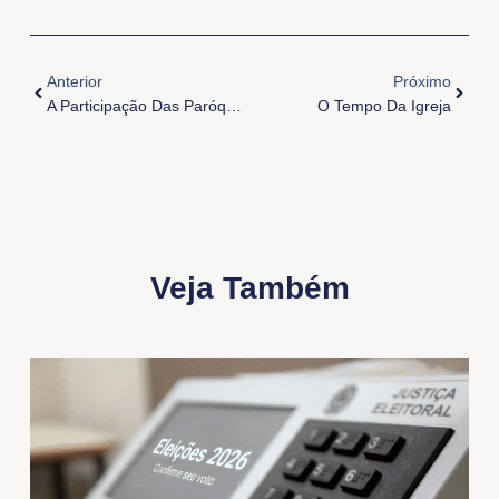
Anterior
Próxi
Anterior
Próximo
A Participação Das Paróquias No Sínodo
O Tempo Da Igreja
Veja Também