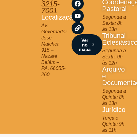
s
c
u
n
Coordenaç
3215-
t
e
t
k
Pastoral
7001
a
b
u
Localização
Segunda a
g
o
b
Sexta: 8h
r
o
e
Av.
às 13h
a
k
Governador
Tribunal
m
José
Ver
Eclesiástic
Malcher,
no
mapa
915 –
Segunda a
Nazaré
Sexta: 9h
Belém –
às 12h
Arquivo
PA, 66055-
260
e
Documenta
Segunda a
Quinta: 8h
às 13h
Jurídico
Terça e
Quinta: 9h
às 11h