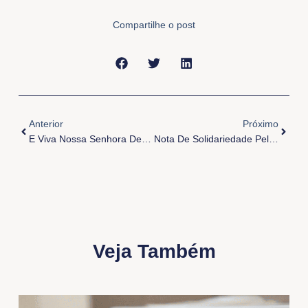
Compartilhe o post
Anterior
Próxi
Anterior
Próximo
E Viva Nossa Senhora De Nazaré!
Nota De Solidariedade Pelo Naufrágio Em Belém
Veja Também