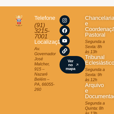
I
F
Y
L
Telefone
Chancelari
n
a
o
i
e
(91)
s
c
u
n
Coordenaç
3215-
t
e
t
k
Pastoral
7001
a
b
u
Localização
Segunda a
g
o
b
Sexta: 8h
r
o
e
Av.
às 13h
a
k
Governador
Tribunal
m
José
Ver
Eclesiástic
Malcher,
no
mapa
915 –
Segunda a
Nazaré
Sexta: 9h
Belém –
às 12h
Arquivo
PA, 66055-
260
e
Documenta
Segunda a
Quinta: 8h
às 13h