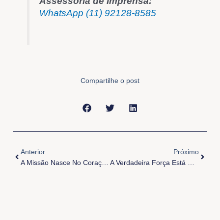
Assessoria de Imprensa:
WhatsApp (11) 92128-8585
Compartilhe o post
Anterior
Próxi
Anterior
Próximo
A Missão Nasce No Coração Que Ama
A Verdadeira Força Está Na Mansidão