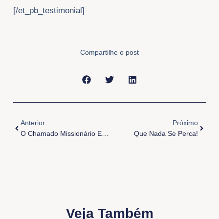
[/et_pb_testimonial]
Compartilhe o post
Anterior
Próxi
Anterior
Próximo
O Chamado Missionário E As Diversas Missões
Que Nada Se Perca!
Veja Também