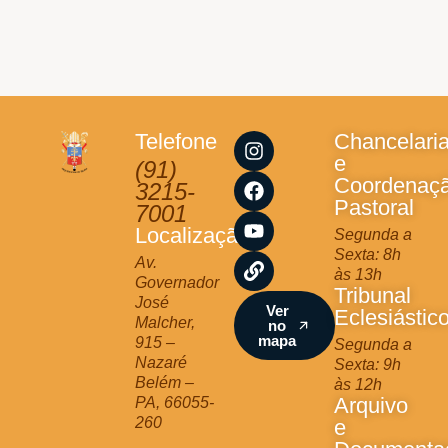
I
F
Y
L
Telefone
Chancelari
n
a
o
i
e
(91)
s
c
u
n
Coordenaç
3215-
t
e
t
k
Pastoral
7001
a
b
u
Localização
Segunda a
g
o
b
Sexta: 8h
r
o
e
Av.
às 13h
a
k
Governador
Tribunal
m
José
Ver
Eclesiástic
Malcher,
no
mapa
915 –
Segunda a
Nazaré
Sexta: 9h
Belém –
às 12h
Arquivo
PA, 66055-
260
e