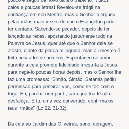
pouco e seguir de novo para o trabalho. Muitos
calos e poucas letras! Revelou-se frágil na
confiança em seu Mestre, mas o Senhor o ergueu
pelas mãos mais vezes do que o Evangelho pode
ter contado. Sabendo-se pecador, depois de ter
lançado as redes, apostando justamente tudo na
Palavra de Jesus, quer até que o Senhor dele se
afaste, diante da pesca milagrosa, mas ali mesmo é
feito pescador de homens. Espontâneo no amor,
durante a ceia promete fidelidade irrestrita a Jesus,
para negá-lo poucas horas depois, mas o Senhor lhe
faz uma promessa: “Simão, Simão! Satanás pediu
permissão para peneirar-vos, como se faz com o
trigo. Eu, porém, orei por ti, para que tua fé não
desfaleça. E tu, uma vez convertido, confirma os
teus irmãos” (Lc 22, 31-32).
Da ceia ao Jardim das Oliveiras, sono, coragem,