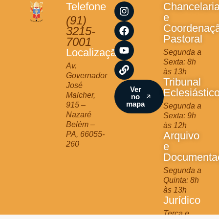
I
F
Y
L
Telefone
Chancelari
n
a
o
i
e
(91)
s
c
u
n
Coordenaç
3215-
t
e
t
k
Pastoral
7001
a
b
u
Localização
Segunda a
g
o
b
Sexta: 8h
r
o
e
Av.
às 13h
a
k
Governador
Tribunal
m
José
Ver
Eclesiástic
Malcher,
no
mapa
915 –
Segunda a
Nazaré
Sexta: 9h
Belém –
às 12h
Arquivo
PA, 66055-
260
e
Documenta
Segunda a
Quinta: 8h
às 13h
Jurídico
Terça e