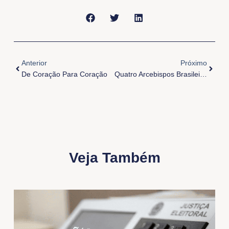
Anterior
Próxi
Anterior
Próximo
De Coração Para Coração
Quatro Arcebispos Brasileiros Receberão O Pálio Arquiepiscopal
Veja Também