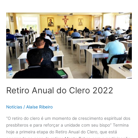
Retiro
Anual
do
Clero
2022
Retiro Anual do Clero 2022
Notícias
/
Alaíse Ribeiro
“O retiro do clero é um momento de crescimento espiritual dos
presbíteros e para reforçar a unidade com seu bispo” Termina
hoje a primeira etapa do Retiro Anual do Clero, que está