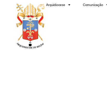
Ir
Arquidiocese
Comunicação
para
o
conteúdo