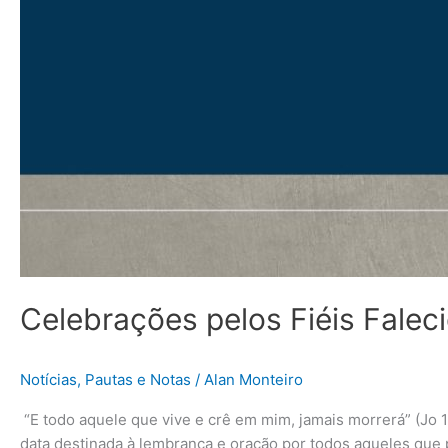
Celebrações pelos Fiéis Falec
Notícias
,
Pautas e Notas
/
Alan Monteiro
“E todo aquele que vive e crê em mim, jamais morrerá” (Jo 
data destinada à lembrança e oração por todos aqueles que p