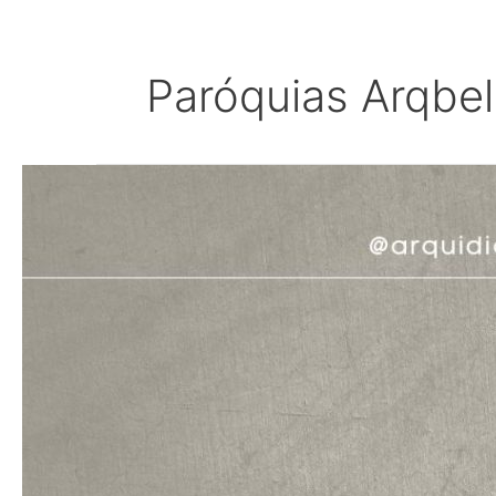
Paróquias Arqbe
Celebrações
pelos
Fiéis
Falecidos