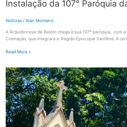
Instalação da 107° Paróquia d
Notícias
/
Alan Monteiro
A Arquidiocese de Belém chega à sua 107ª paróquia, com a i
Cremação, que integrará a Região Episcopal Sant’Ana. A cer
Read More »
Celebrações
do
Dia
dos
Fiéis
Falecidos