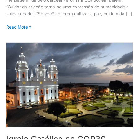
mensagem lida pelo cardeal Parolin na COP30, em Belém.
”Cuidar da criação torna-se uma expressão de humanidade e
solidariedade”. “Se vocês querem cultivar a paz, cuidem da […]
Read More »
Igreja
Católica
na
COP30
Igreja Católica na COP30