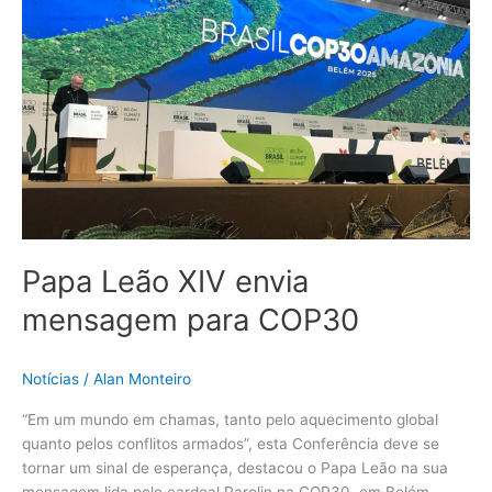
XIV
envia
mensagem
para
COP30
Papa Leão XIV envia
mensagem para COP30
Notícias
/
Alan Monteiro
“Em um mundo em chamas, tanto pelo aquecimento global
quanto pelos conflitos armados”, esta Conferência deve se
tornar um sinal de esperança, destacou o Papa Leão na sua