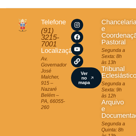
I
F
Y
L
Telefone
Chancelari
n
a
o
i
e
(91)
s
c
u
n
Coordenaç
3215-
t
e
t
k
Pastoral
7001
a
b
u
Localização
Segunda a
g
o
b
Sexta: 8h
r
o
e
Av.
às 13h
a
k
Governador
Tribunal
m
José
Ver
Eclesiástic
Malcher,
no
mapa
915 –
Segunda a
Nazaré
Sexta: 9h
Belém –
às 12h
Arquivo
PA, 66055-
260
e
Documenta
Segunda a
Quinta: 8h
às 13h