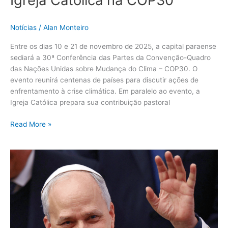
Notícias
/
Alan Monteiro
Entre os dias 10 e 21 de novembro de 2025, a capital paraense
sediará a 30ª Conferência das Partes da Convenção-Quadro
das Nações Unidas sobre Mudança do Clima – COP30. O
evento reunirá centenas de países para discutir ações de
enfrentamento à crise climática. Em paralelo ao evento, a
Igreja Católica prepara sua contribuição pastoral
Read More »
Mensagem
do
Papa
Leão
XIV
para
o