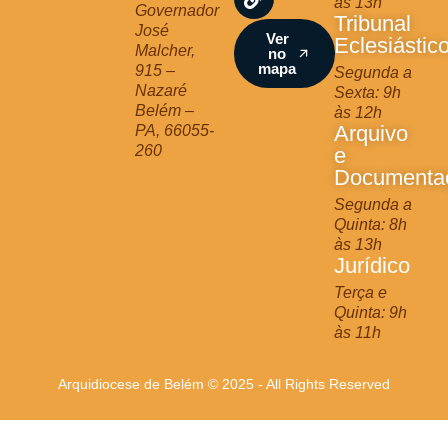
às 13h
a
k
Governador
Tribunal
m
José
Ver
Eclesiástic
Malcher,
no
mapa
915 –
Segunda a
Nazaré
Sexta: 9h
Belém –
às 12h
Arquivo
PA, 66055-
260
e
Documenta
Segunda a
Quinta: 8h
às 13h
Jurídico
Terça e
Quinta: 9h
às 11h
Arquidiocese de Belém © 2025 - All Rights Reserved