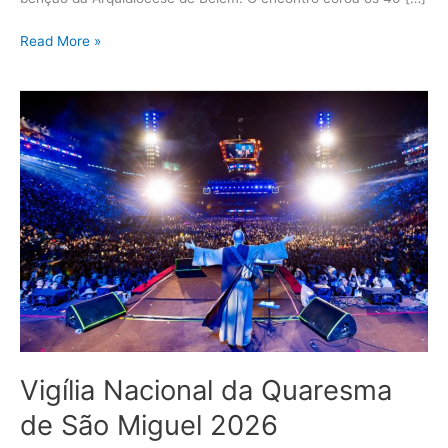
Read More »
Vigília
Nacional
da
Quaresma
de
São
Miguel
2026
Vigília Nacional da Quaresma
de São Miguel 2026