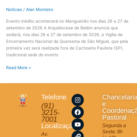
Notícias
/
Alan Monteiro
Evento inédito acontecerá no Mangueirão nos dias 26 e 27 de
setembro de 2026 A Arquidiocese de Belém anuncia que
sediará, nos dias 26 e 27 de setembro de 2026, a Vigília de
Encerramento Nacional da Quaresma de São Miguel, que pela
primeira vez será realizada fora de Cachoeira Paulista (SP),
tradicional sede do evento
Read More »
I
F
Y
L
Telefone
Chancelari
n
a
o
i
e
(91)
s
c
u
n
Coordenaç
3215-
t
e
t
k
Pastoral
7001
a
b
u
Localização
Segunda a
g
o
b
Sexta: 8h
r
o
e
Av.