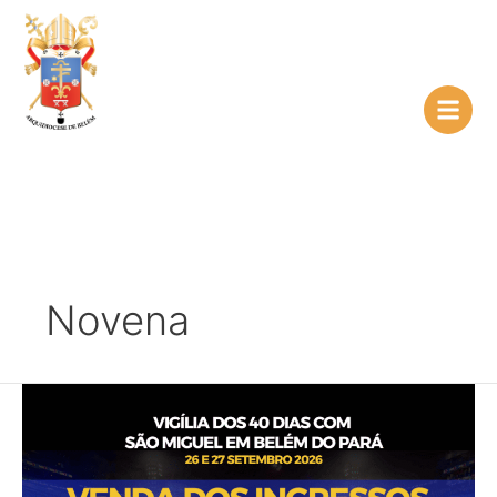
Ir
para
o
conteúdo
Novena
Belém
recebe
a
Vigília
dos