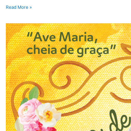
Read More »
Cartaz
do
Círio
2020
“Ave,
Cheia
de
Graça!”