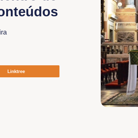
conteúdos
ira
Linktree