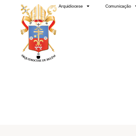
Ir
Arquidiocese
Comunicação
para
o
conteúdo