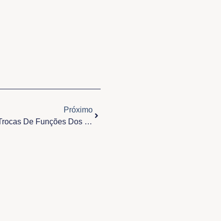
Próximo
Próximo
Começou As Transferências E Trocas De Funções Dos Padres Na Arquidiocese