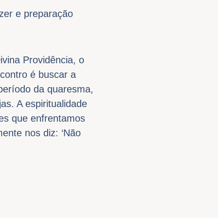
azer e preparação
vina Providência, o
contro é buscar a
 período da quaresma,
s. A espiritualidade
ões que enfrentamos
ente nos diz: ‘Não