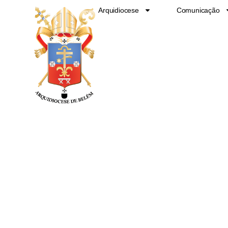
Ir
Arquidiocese
Comunicação
para
o
conteúdo