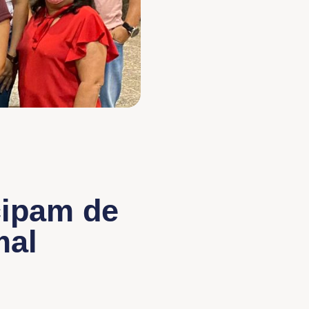
cipam de
mal