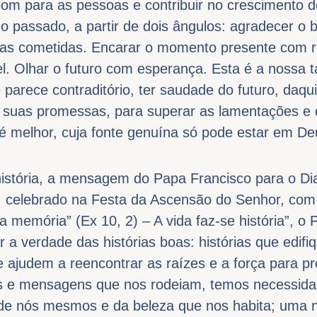
om para as pessoas e contribuir no crescimento 
 o passado, a partir de dois ângulos: agradecer o b
lhas cometidas. Encarar o momento presente com r
. Olhar o futuro com esperança. Esta é a nossa ta
 parece contraditório, ter saudade do futuro, daqu
suas promessas, para superar as lamentações e 
é melhor, cuja fonte genuína só pode estar em De
história, a mensagem do Papa Francisco para o Di
 celebrado na Festa da Ascensão do Senhor, com o
a memória” (Ex 10, 2) – A vida faz-se história”, o
r a verdade das histórias boas: histórias que edif
e ajudem a reencontrar as raízes e a força para p
s e mensagens que nos rodeiam, temos necessid
de nós mesmos e da beleza que nos habita; uma n