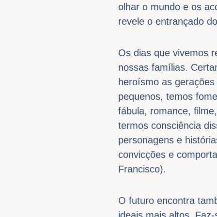
olhar o mundo e os aco
revele o entrançado do
Os dias que vivemos r
nossas famílias. Certa
heroísmo as gerações 
pequenos, temos fome 
fábula, romance, filme
termos consciência dis
personagens e históri
convicções e comport
Francisco).
O futuro encontra tam
ideais mais altos. Faz-