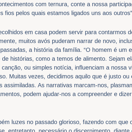
ntecimentos com ternura, conte a nossa participa
s fios pelos quais estamos ligados uns aos outros”
ecolhidos em casa podem servir para contarmos de
mente, muitos avós puderam narrar de novo, inclu
passadas, a história da família. “O homem é um e
de histórias, como a temos de alimento. Sejam e
, canção, ou simples notícia, influenciam a nossa
so. Muitas vezes, decidimos aquilo que é justo o
as assimiladas. As narrativas marcam-nos, plasm
amentos, podem ajudar-nos a compreender e dize
bém luzes no passado glorioso, fazendo com que 
se, entretanto, necessário o discernimento, diante