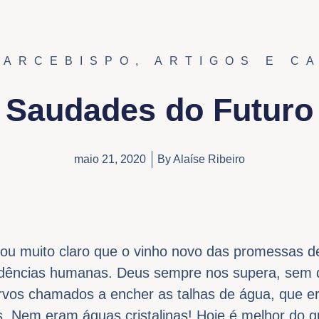
 ARCEBISPO
,
ARTIGOS E C
Saudades do Futuro
maio 21, 2020
By
Alaíse Ribeiro
ou muito claro que o vinho novo das promessas d
idências humanas. Deus sempre nos supera, sem d
vos chamados a encher as talhas de água, que e
us. Nem eram águas cristalinas! Hoje é melhor do