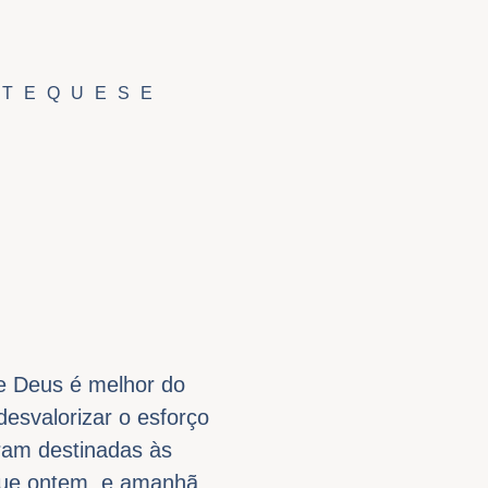
ATEQUESE
e Deus é melhor do
esvalorizar o esforço
ram destinadas às
 que ontem, e amanhã