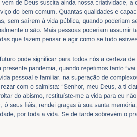
e vem de Deus suscita ainda nossa criatividade, a 
rviço do bem comum. Quantas qualidades e capac
s, sem saírem à vida pública, quando poderiam s
almente o são. Mais pessoas poderiam assumir ta
edas que fazem pensar e agir como se tudo estives
futuro pode significar para todos nós a certeza d
 a presente pandemia, quando repetimos tanto “vai 
da pessoal e familiar, na superação de complexos
 rezar com o salmista: “Senhor, meu Deus, a ti cl
voltar do abismo, restituíste-me a vida para eu não
, ó seus fiéis, rendei graças à sua santa memória;
ndade, por toda a vida. Se de tarde sobrevém o p