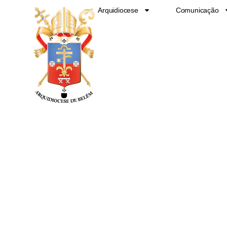
Ir
Arquidiocese
Comunicação
para
o
conteúdo