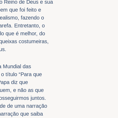
do Reino de Deus e sua
em que foi feito e
ealismo, fazendo o
refa. Entretanto, o
ilo que é melhor, do
queixas costumeiras,
us.
a Mundial das
 título “Para que
 Papa diz que
iquem, e não as que
rosseguirmos juntos.
ade de uma narração
arração que saiba