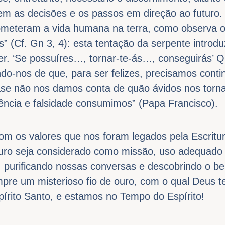
m as decisões e os passos em direção ao futuro. 
rometeram a vida humana na terra, como observa 
” (Cf. Gn 3, 4): esta tentação da serpente introduz
zer. ‘Se possuíres…, tornar-te-ás…, conseguirás’ Q
o-nos de que, para ser felizes, precisamos conti
ase não nos damos conta de quão ávidos nos torna
olência e falsidade consumimos” (Papa Francisco).
om os valores que nos foram legados pela Escritura
turo seja considerado como missão, uso adequado 
 purificando nossas conversas e descobrindo o b
pre um misterioso fio de ouro, com o qual Deus t
spírito Santo, e estamos no Tempo do Espírito!