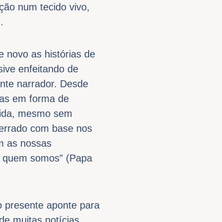
ção num tecido vivo,
.
 novo as histórias de
sive enfeitando de
nte narrador. Desde
las em forma de
 vida, mesmo sem
u errado com base nos
am as nossas
r quem somos” (Papa
o presente aponte para
 de muitas notícias