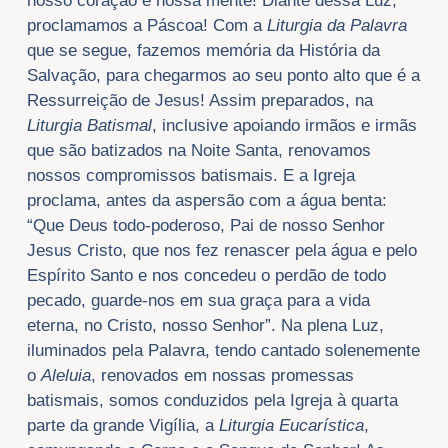
nosso coração e nossa mente! Diante dessa Luz,
proclamamos a Páscoa! Com a
Liturgia da Palavra
que se segue, fazemos memória da História da
Salvação, para chegarmos ao seu ponto alto que é a
Ressurreição de Jesus! Assim preparados, na
Liturgia Batismal
, inclusive apoiando irmãos e irmãs
que são batizados na Noite Santa, renovamos
nossos compromissos batismais. E a Igreja
proclama, antes da aspersão com a água benta:
“Que Deus todo-poderoso, Pai de nosso Senhor
Jesus Cristo, que nos fez renascer pela água e pelo
Espírito Santo e nos concedeu o perdão de todo
pecado, guarde-nos em sua graça para a vida
eterna, no Cristo, nosso Senhor”. Na plena Luz,
iluminados pela Palavra, tendo cantado solenemente
o
Aleluia
, renovados em nossas promessas
batismais, somos conduzidos pela Igreja à quarta
parte da grande Vigília, a
Liturgia Eucarística
,