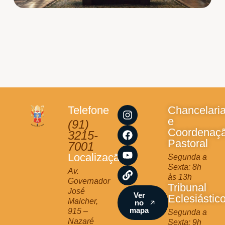
I
F
Y
L
Telefone
Chancelari
n
a
o
i
e
(91)
s
c
u
n
Coordenaç
3215-
t
e
t
k
Pastoral
7001
a
b
u
Localização
Segunda a
g
o
b
Sexta: 8h
r
o
e
Av.
às 13h
a
k
Governador
Tribunal
m
José
Ver
Eclesiástic
Malcher,
no
mapa
915 –
Segunda a
Nazaré
Sexta: 9h