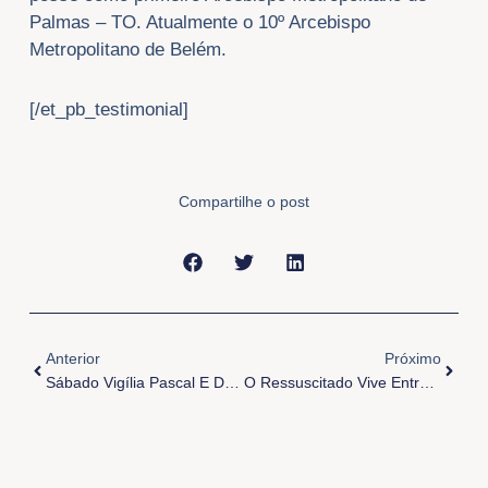
Palmas – TO. Atualmente o 10º Arcebispo
Metropolitano de Belém.
[/et_pb_testimonial]
Compartilhe o post
Anterior
Próxi
Anterior
Próximo
Sábado Vigília Pascal E Domingo De Páscoa
O Ressuscitado Vive Entre Nós