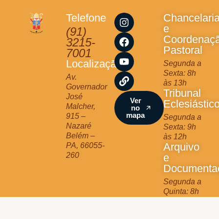
I
F
Y
L
Telefone
Chancelari
n
a
o
i
e
(91)
s
c
u
n
Coordenaç
3215-
t
e
t
k
Pastoral
7001
a
b
u
Localização
Segunda a
g
o
b
Sexta: 8h
r
o
e
Av.
às 13h
a
k
Governador
Tribunal
m
José
Ver
Eclesiástic
Malcher,
no
mapa
915 –
Segunda a
Nazaré
Sexta: 9h
Belém –
às 12h
Arquivo
PA, 66055-
260
e
Documenta
Segunda a
Quinta: 8h
às 13h
Jurídico