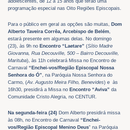
adolescentes, de 12 a 15 anos que terão uma
programação especial nas Oito Regiões Episcopais.
Para o público em geral as opções são muitas,
Dom
Alberto Taveira Corrêa, Arcebispo de Belém
,
estará presente em algumas delas. No domingo
(23), às 9h no
Encontro “Laetare”
(
Sítio Madre
Giovanna, Rua Decouville, 500 – Bairro Decouville,
Marituba
), às 11h celebrará Missa no Encontro de
Carnaval
“Enchei-vos/Região Episcopal Nossa
Senhora do Ó”
, na Paróquia Nossa Senhora do
Carmo, (
Av. Augusto Meira Filho, Benevides
) e às
16h30, presidirá a Missa no
Encontro “Aviva”
da
Comunidade Cristo Alegria, no CENTUR.
Na segunda-feira (24)
Dom Alberto presidirá missa
às 08h, no Encontro de Carnaval
“Enchei-
vos/Região Episcopal Menino Deus
” na Paróquia