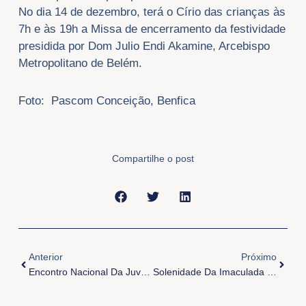
No dia 14 de dezembro, terá o Círio das crianças às
7h e às 19h a Missa de encerramento da festividade
presidida por Dom Julio Endi Akamine, Arcebispo
Metropolitano de Belém.
Foto: Pascom Conceição, Benfica
Compartilhe o post
Anterior
Próxi
Anterior
Próximo
Encontro Nacional Da Juventude Na Cop30
Solenidade Da Imaculada Conceição