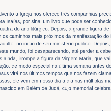
vento a Igreja nos oferece três companhias prec
eta Isaías, por sinal um livro que pode ser conhec
uadra do ano litúrgico. Depois, a grande figura de
r os caminhos mais próximos da manifestação do 
dulto, no início de seu ministério público. Depois,
este mundo, foi desaparecendo, até perder a cabe
 ainda, irrompe a figura da Virgem Maria, que va
oração, de modo especial na última semana antes d
Jesus virá nos últimos tempos que nos fazem clam
ssas, ele vem em nosso dia a dia nas múltiplas m
o, nascido em Belém de Judá, cujo memorial celeb