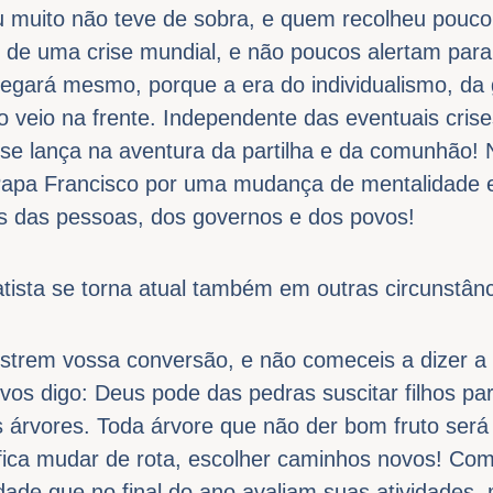
 muito não teve de sobra, e quem recolheu pouco 
o de uma crise mundial, e não poucos alertam par
hegará mesmo, porque a era do individualismo, da
veio na frente. Independente das eventuais crise
 lança na aventura da partilha e da comunhão! 
Papa Francisco por uma mudança de mentalidade e
s das pessoas, dos governos e dos povos!
tista se torna atual também em outras circunstânc
ostrem vossa conversão, e não comeceis a dizer 
u vos digo: Deus pode das pedras suscitar filhos 
as árvores. Toda árvore que não der bom fruto será
ifica mudar de rota, escolher caminhos novos! C
ade que no final do ano avaliam suas atividades,