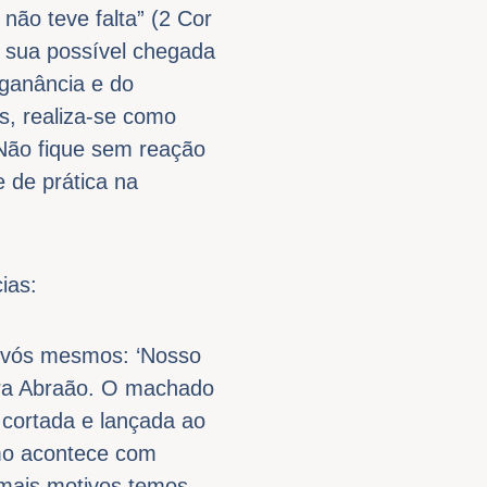
não teve falta” (2 Cor
a sua possível chegada
 ganância e do
s, realiza-se como
Não fique sem reação
 de prática na
ias:
a vós mesmos: ‘Nosso
para Abraão. O machado
 cortada e lançada ao
omo acontece com
 mais motivos temos