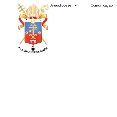
Ir
Arquidiocese
Comunicação
para
o
conteúdo