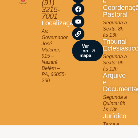
e
(91)
s
c
u
n
Coordenaç
3215-
t
e
t
k
Pastoral
7001
a
b
u
Localização
Segunda a
g
o
b
Sexta: 8h
r
o
e
Av.
às 13h
a
k
Governador
Tribunal
m
José
Ver
Eclesiástic
Malcher,
no
mapa
915 –
Segunda a
Nazaré
Sexta: 9h
Belém –
às 12h
Arquivo
PA, 66055-
260
e
Documenta
Segunda a
Quinta: 8h
às 13h
Jurídico
Terça e
Quinta: 9h
às 11h