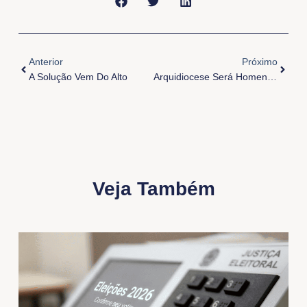
Anterior
Próxi
Anterior
Próximo
A Solução Vem Do Alto
Arquidiocese Será Homenageada Na Câmara De Belém Pelos 300 Anos Como Diocese De Belém
Veja Também