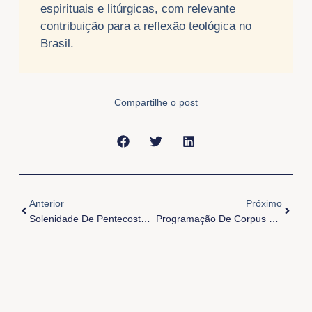
espirituais e litúrgicas, com relevante
contribuição para a reflexão teológica no
Brasil.
Compartilhe o post
Anterior
Próxi
Anterior
Próximo
Solenidade De Pentecostes 2025
Programação De Corpus Christi