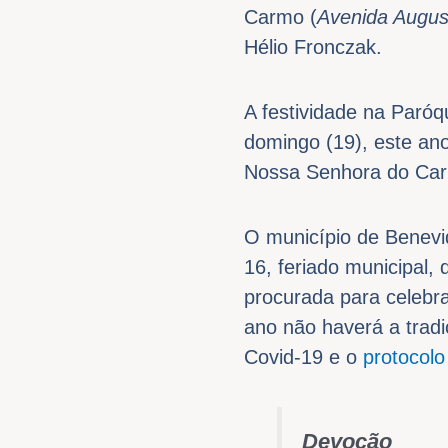
Carmo (
Avenida August
Hélio Fronczak.
A festividade na Paró
domingo (19), este an
Nossa Senhora do Carm
O município de Benevi
16, feriado municipal,
procurada para celebr
ano não haverá a trad
Covid-19 e o
protocolo
Devoção