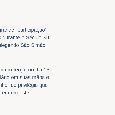
rande “participação”
 durante o Século XII
 elegendo São Simão
m um terço, no dia 16
lário em suas mãos e
hor do privilégio que
rrer com este