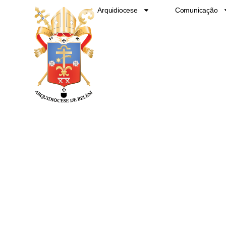
Ir
Arquidiocese
Comunicação
para
o
conteúdo