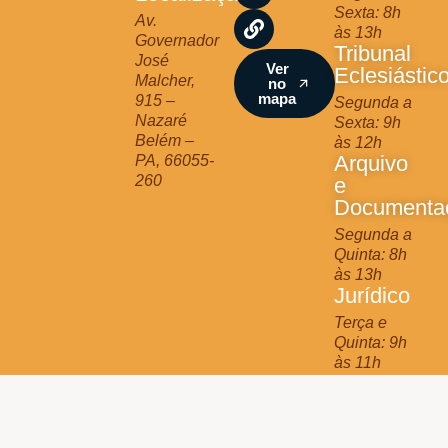
Sexta: 8h
r
o
e
Av.
às 13h
a
k
Governador
Tribunal
m
José
Ver
Eclesiástic
Malcher,
no
mapa
915 –
Segunda a
Nazaré
Sexta: 9h
Belém –
às 12h
Arquivo
PA, 66055-
260
e
Documenta
Segunda a
Quinta: 8h
às 13h
Jurídico
Terça e
Quinta: 9h
às 11h
Arquidiocese de Belém © 2025 - All Rights Reserved