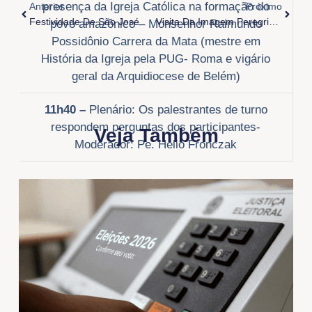
presença da Igreja Católica na formação do
Anterior
Próximo
Festividade De São José
Visita Da Imagem Peregrina De Nossa Senhora Aparecida Na Arquidiocese De Belém
povo amazônico – Monsenhor Raimundo
Possidônio Carrera da Mata (mestre em
História da Igreja pela PUG- Roma e vigário
geral da Arquidiocese de Belém)
11h40 –
Plenário: Os palestrantes de turno
respondem perguntas dos participantes-
Veja Também
Moderador: Pe. Helio Fronczak