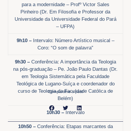
para a modernidade – Profº Victor Sales
Pinheiro (Dr. Em Filosofia e Professor da
Universidade da Universidade Federal do Pará
– UFPA)
9h10 –
Intervalo: Número Artístico musical –
Coro: “O som de palavra”
9h30 –
Conferência: A importância da Teologia
na pós-graduação – Pe. João Paulo Dantas (Dr.
em Teologia Sistemática pela Faculdade
Teológica de Lugano-Suíça e coordenador do
curso de Teologia da Faculdade Católica de
Compartilhe o post
Belém)
10h30 –
Intervalo
Anterior
Próxi
10h50 –
Conferência: Etapas marcantes da