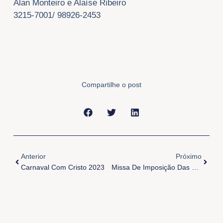
Alan Monteiro e Alaíse Ribeiro
3215-7001/ 98926-2453
Compartilhe o post
Anterior
Próxi
Anterior
Próximo
Carnaval Com Cristo 2023
Missa De Imposição Das Cinzas