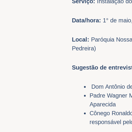
Serviço:
Instalação d
Data/hora:
1° de maio
Local:
Paróquia Nossa 
Pedreira)
Sugestão de entrevi
Dom Antônio de 
Padre Wagner M
Aparecida
Cônego Ronaldo
responsável pel