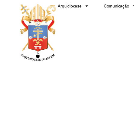
Ir
Arquidiocese
Comunicação
para
o
conteúdo