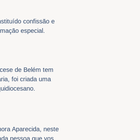
stituído confissão e
amação especial.
ocese de Belém tem
ia, foi criada uma
uidiocesano.
ora Aparecida, neste
ada pessoa que vos