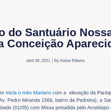
ão do Santuário Noss
a Conceição Apareci
abril 30, 2021
By
Alaíse Ribeiro
lém
inicia o mês Mariano
com a elevação da Paróq
v. Pedro Miranda 1566, bairro da Pedreira), a San
ábado (01/05) com Missa presidida pelo Arcebispo