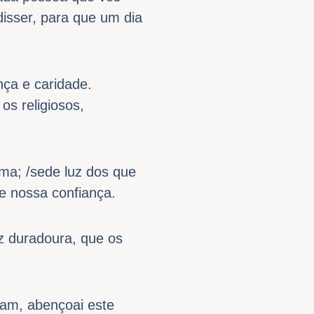
isser, para que um dia
nça e caridade.
os religiosos,
lma; /sede luz dos que
e nossa confiança.
az duradoura, que os
ham, abençoai este