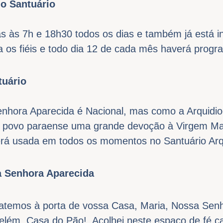
o Santuário
s às 7h e 18h30 todos os dias e também já está in
a os fiéis e todo dia 12 de cada mês haverá progr
tuário
nhora Aparecida é Nacional, mas como a Arquidi
o povo paraense uma grande devoção à Virgem Mar
rá usada em todos os momentos no Santuário Arq
 Senhora Aparecida
atemos à porta de vossa Casa, Maria, Nossa Senh
elém, Casa do Pão! Acolhei neste espaço de fé c