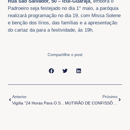
Rua São Salvador, 50 – Icuí-Guarajá,
embora o
Padroeiro seja festejado no dia 1° maio, a paróquia
realizará programação no dia 19, com Missa Solene
e benção dos lírios, das famílias e a apresentação
do cartaz da para a festividade, às 19h.
Compartilhe o post
Anterior
Próxi
Anterior
Próximo
Vigília “24 Horas Para O Senhor”
MUTIRÃO DE CONFISSÕES