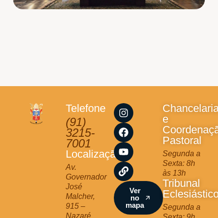
I
F
Y
L
Telefone
Chancelari
n
a
o
i
e
(91)
s
c
u
n
Coordenaç
3215-
t
e
t
k
Pastoral
7001
a
b
u
Localização
Segunda a
g
o
b
Sexta: 8h
r
o
e
Av.
às 13h
a
k
Governador
Tribunal
m
José
Ver
Eclesiástic
Malcher,
no
mapa
915 –
Segunda a
Nazaré
Sexta: 9h