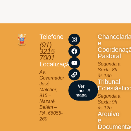
I
F
Y
L
Telefone
Chancelari
n
a
o
i
e
(91)
s
c
u
n
Coordenaç
3215-
t
e
t
k
Pastoral
7001
a
b
u
Localização
Segunda a
g
o
b
Sexta: 8h
r
o
e
Av.
às 13h
a
k
Governador
Tribunal
m
José
Ver
Eclesiástic
Malcher,
no
mapa
915 –
Segunda a
Nazaré
Sexta: 9h
Belém –
às 12h
Arquivo
PA, 66055-
260
e
Documenta