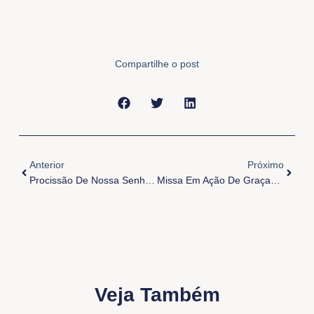
Compartilhe o post
Anterior
Próxi
Anterior
Próximo
Procissão De Nossa Senhora De Fátima
Missa Em Ação De Graças As Mães
Veja Também