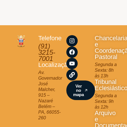
I
F
Y
L
Telefone
Chancelari
n
a
o
i
e
(91)
s
c
u
n
Coordenaç
3215-
t
e
t
k
Pastoral
7001
a
b
u
Localização
Segunda a
g
o
b
Sexta: 8h
r
o
e
Av.
às 13h
a
k
Governador
Tribunal
m
José
Ver
Eclesiástic
Malcher,
no
mapa
915 –
Segunda a
Nazaré
Sexta: 9h
Belém –
às 12h
Arquivo
PA, 66055-
260
e
Documenta