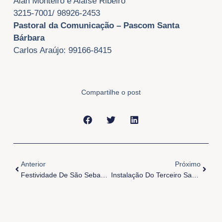
Alan Monteiro e Alaíse Ribeiro
3215-7001/ 98926-2453
Pastoral da Comunicação – Pascom Santa
Bárbara
Carlos Araújo: 99166-8415
Compartilhe o post
Anterior
Próxi
Anterior
Próximo
Festividade De São Sebastião
Instalação Do Terceiro Santuário Da Arquidiocese De Belém