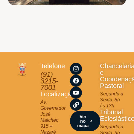
I
F
Y
L
Telefone
Chancelari
n
a
o
i
e
(91)
s
c
u
n
Coordenaç
3215-
t
e
t
k
Pastoral
7001
a
b
u
Localização
Segunda a
g
o
b
Sexta: 8h
r
o
e
Av.
às 13h
a
k
Governador
Tribunal
m
José
Ver
Eclesiástic
Malcher,
no
mapa
915 –
Segunda a
Nazaré
Sexta: 9h