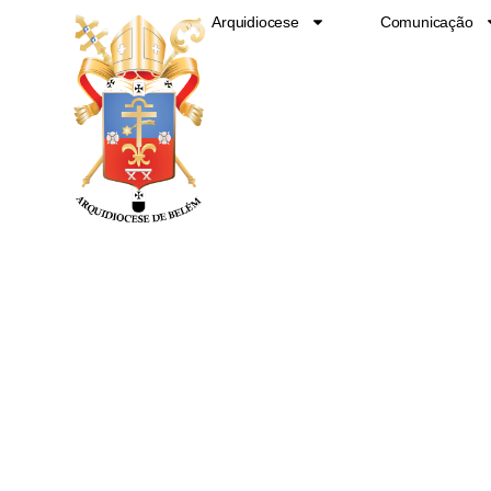
Ir
Arquidiocese
Comunicação
para
o
conteúdo