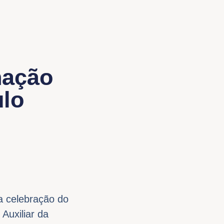
nação
ulo
a celebração do
Auxiliar da