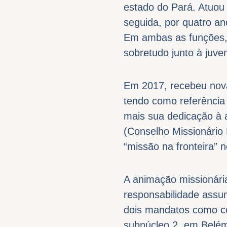
estado do Pará. Atuou 
seguida, por quatro a
Em ambas as funções, 
sobretudo junto à juve
Em 2017, recebeu nova
tendo como referência
mais sua dedicação à 
(Conselho Missionári
“missão na fronteira” 
A animação missionári
responsabilidade assu
dois mandatos como co
subnúcleo 2, em Belé