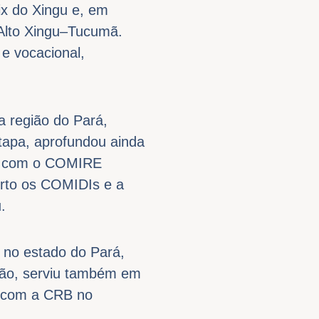
ix do Xingu e, em
 Alto Xingu–Tucumã.
e vocacional,
a região do Pará,
tapa, aprofundou ainda
os com o COMIRE
rto os COMIDIs e a
.
 no estado do Pará,
ção, serviu também em
u com a CRB no