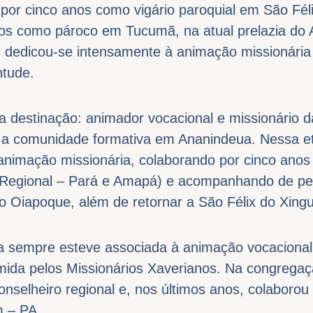
por cinco anos como vigário paroquial em São Fél
nos como pároco em Tucumã, na atual prelazia do
dedicou-se intensamente à animação missionária 
ntude.
 destinação: animador vocacional e missionário d
 a comunidade formativa em Ananindeua. Nessa e
animação missionária, colaborando por cinco an
o Regional – Pará e Amapá) e acompanhando de pe
no Oiapoque, além de retornar a São Félix do Xingu
a sempre esteve associada à animação vocacional
mida pelos Missionários Xaverianos. Na congrega
nselheiro regional e, nos últimos anos, colaboro
m – PA.