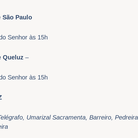
e São Paulo
do Senhor às 15h
e Queluz
–
do Senhor às 15h
Z
Telégrafo, Umarizal Sacramenta, Barreiro, Pedreir
ira