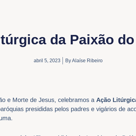
túrgica da Paixão d
abril 5, 2023
By
Alaíse Ribeiro
xão e Morte de Jesus, celebramos a
Ação
Litúrgi
róquias presididas pelos padres e vigários de ac
 uma.