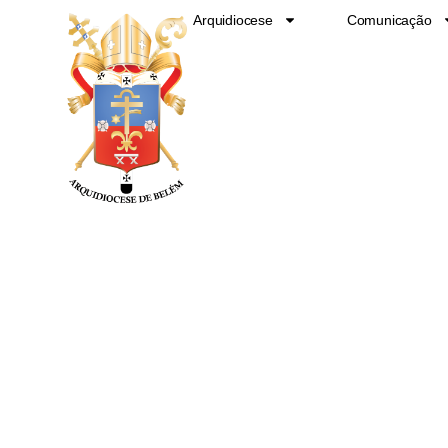
Ir
Arquidiocese
Comunicação
para
o
conteúdo