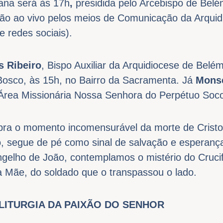
tana será às 17h
,
presidida pelo Arcebispo de Belé
ão ao vivo pelos meios de Comunicação da Arqui
 redes sociais).
s Ribeiro
, Bispo Auxiliar da Arquidiocese de Belé
Bosco, às 15h, no Bairro da Sacramenta. Já
Mons
 Área Missionária Nossa Senhora do Perpétuo Soco
bra o momento incomensurável da morte de Cristo 
, segue de pé como sinal de salvação e esperanç
gelho de João, contemplamos o mistério do Cruci
a Mãe, do soldado que o transpassou o lado.
ITURGIA DA PAIXÃO DO SENHOR