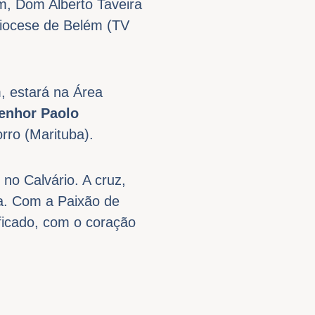
m, Dom Alberto Taveira
diocese de Belém (TV
m, estará na Área
enhor Paolo
rro (Marituba).
no Calvário. A cruz,
a. Com a Paixão de
ficado, com o coração