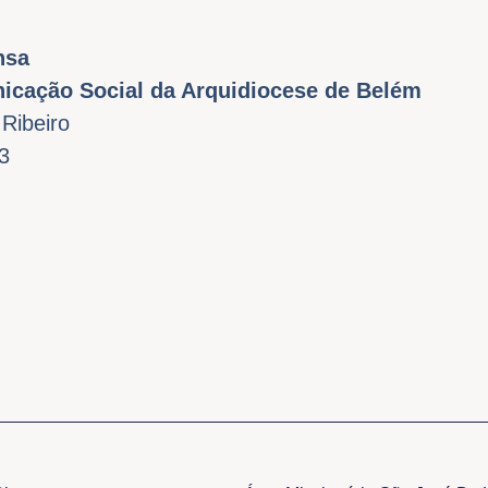
nsa
icação Social da Arquidiocese de Belém
 Ribeiro
3