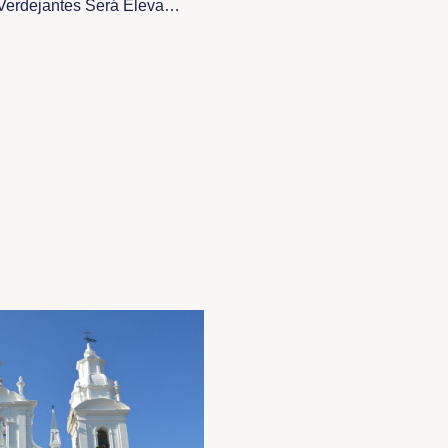
Área Missionária São José Do Verdejantes Será Elevada À Paróquia