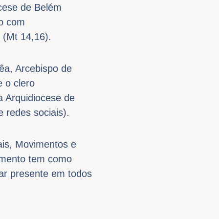
ocese de Belém
no com
(Mt 14,16).
êa, Arcebispo de
 o clero
a Arquidiocese de
 redes sociais).
ais, Movimentos e
omento tem como
tar presente em todos