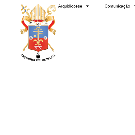
Ir
Arquidiocese
Comunicação
para
o
conteúdo