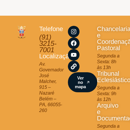
I
F
Y
L
Telefone
Chancelari
n
a
o
i
e
(91)
s
c
u
n
Coordenaç
3215-
t
e
t
k
Pastoral
7001
a
b
u
Localização
Segunda a
g
o
b
Sexta: 8h
r
o
e
Av.
às 13h
a
k
Governador
Tribunal
m
José
Ver
Eclesiástic
Malcher,
no
mapa
915 –
Segunda a
Nazaré
Sexta: 9h
Belém –
às 12h
Arquivo
PA, 66055-
260
e
Documenta
Segunda a