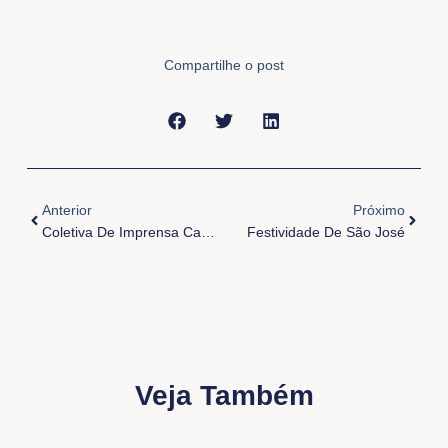
Compartilhe o post
Anterior
Próxi
Anterior
Próximo
Coletiva De Imprensa Campanha Da Fraternidade 2017
Festividade De São José
Veja Também